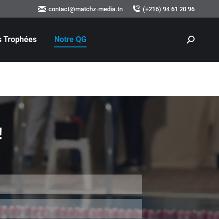
contact@matchz-media.tn
(+216) 94 61 20 96
 Trophées
Notre QG
Recherch
:
!