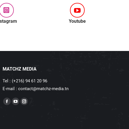
nstagram
Youtube
MATCHZ MEDIA
Tel : (+216) 94 61 20 96
E-mail : contact@matchz-media.tn
Trouvez nous sur :
Facebook
YouTube
Instagram
page
page
page
opens
opens
opens
in
in
in