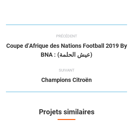
Navigation
PRÉCÉDENT
de
Coupe d’Afrique des Nations Football 2019 By
Onglet
commentaire
BNA : (عيش الحلمة)
précédent
SUIVANT
Projets
Champions Citroën
similaires
Projets similaires